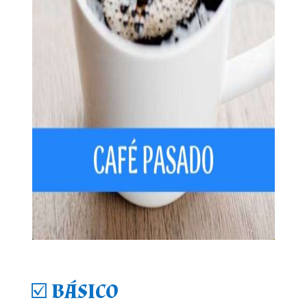
☑️
BÁSICO