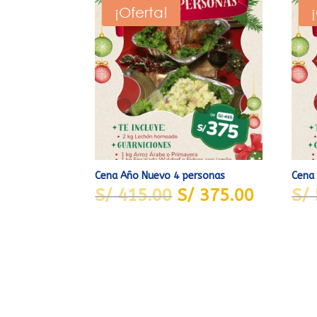
¡Oferta!
Cena Año Nuevo 4 personas
Cena
El
El
S/
415.00
S/
375.00
S/
precio
precio
original
actual
era:
es:
S/ 415.00.
S/ 375.