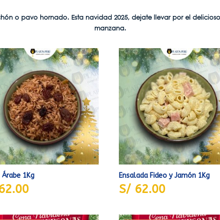
ón o pavo hornado. Esta navidad 2025, dejate llevar por el delicios
manzana.
 Árabe 1Kg
Ensalada Fideo y Jamón 1Kg
62.00
S/
62.00