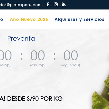
dos@platosperu.com
io
Año Nuevo 2026
Alquileres y Servicios
Preventa
00
:
00
:
00
Hora(s)
Minuto(s)
Segundo(s)
TA! DESDE S/90 POR KG