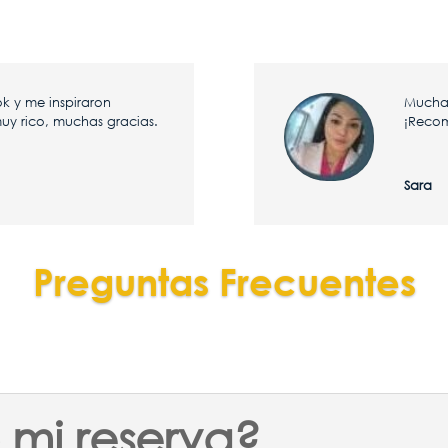
Clics
k y me inspiraron
Muchas
uy rico, muchas gracias.
¡Reco
Sara
Preguntas Frecuentes
Clics
mi reserva?