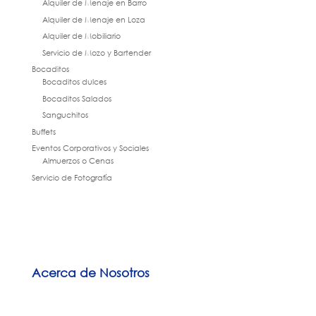
Alquiler de Menaje en Barro
Alquiler de Menaje en Loza
Alquiler de Mobiliario
Servicio de Mozo y Bartender
Bocaditos
Bocaditos dulces
Bocaditos Salados
Sanguchitos
Buffets
Eventos Corporativos y Sociales
Almuerzos o Cenas
Servicio de Fotografía
Acerca de Nosotros
Experiencia y 6 años de trayectoria en la industria.
Brindamos satisfacción total a nuestros clientes. Les trasmitimos